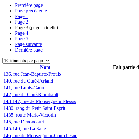
Première page
Page précédente
Page
1
Page
2
Page
3
(page actuelle)
Page
4
Page
5
Page suivante
Dernière page
Nom
Fait partie 
136, rue Jean-Baptiste-Proulx
140, rue du Curé-Ferland
141, rue Louis-Caron
142, rue du Curé-Raimbault
143-147, rue de Monseigneur-Plessis
1430, rang du Petit-Saint-Esprit
1435, route Marie-Victorin
145, rue Denoncourt
145-149, rue La Salle
146, rue de Monseigneur-Courchesne