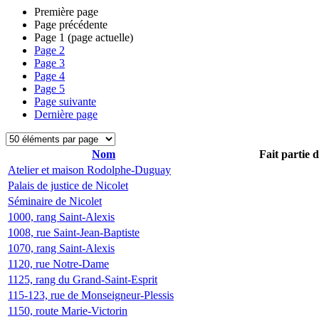
Première page
Page précédente
Page
1
(page actuelle)
Page
2
Page
3
Page
4
Page
5
Page suivante
Dernière page
Nom
Fait partie 
Atelier et maison Rodolphe-Duguay
Palais de justice de Nicolet
Séminaire de Nicolet
1000, rang Saint-Alexis
1008, rue Saint-Jean-Baptiste
1070, rang Saint-Alexis
1120, rue Notre-Dame
1125, rang du Grand-Saint-Esprit
115-123, rue de Monseigneur-Plessis
1150, route Marie-Victorin