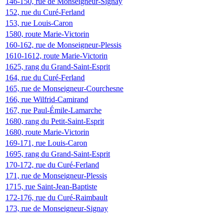
146-150, rue de Monseigneur-Signay
152, rue du Curé-Ferland
153, rue Louis-Caron
1580, route Marie-Victorin
160-162, rue de Monseigneur-Plessis
1610-1612, route Marie-Victorin
1625, rang du Grand-Saint-Esprit
164, rue du Curé-Ferland
165, rue de Monseigneur-Courchesne
166, rue Wilfrid-Camirand
167, rue Paul-Émile-Lamarche
1680, rang du Petit-Saint-Esprit
1680, route Marie-Victorin
169-171, rue Louis-Caron
1695, rang du Grand-Saint-Esprit
170-172, rue du Curé-Ferland
171, rue de Monseigneur-Plessis
1715, rue Saint-Jean-Baptiste
172-176, rue du Curé-Raimbault
173, rue de Monseigneur-Signay