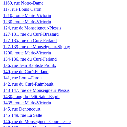
1160, rue Notre-Dame
117, rue Louis-Caron
1210, route Marie-Victorin
1230, route Marie-Victorin
124, rue de Monseigneur-Plessis
127-131, rue du Curé-Brassard
127-135, rue du Curé-Ferland
127-139, rue de Monseigneur-Signay
1290, route Marie-Victorin
134-136, rue du Curé-Ferland
136, rue Jean-Baptiste-Proulx
140, rue du Curé-Ferland
141, rue Louis-Caron
142, rue du Curé-Raimbault
143-147, rue de Monseigneur-Plessis
1430, rang du Petit-Saint-Esprit
1435, route Marie-Victorin
145, rue Denoncourt
145-149, rue La Salle
146, rue de Monseigneur-Courchesne