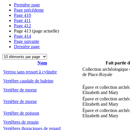
Première page
Page précédente
Page
410
Page
411
Page
412
Page
413
(page actuelle)
Page
414
Page suivante
Dernière page
Nom
Fait partie 
Collection archéologique 
Verrou sans ressort à cylindre
de Place-Royale
Vertèbre caudale de baleine
Épave et collection arché
Vertèbre de morue
Elizabeth and Mary
Épave et collection arché
Vertèbre de morue
Elizabeth and Mary
Épave et collection arché
Vertèbre de poisson
Elizabeth and Mary
Vertèbres de requin
Vertèbres thoraciques de renard