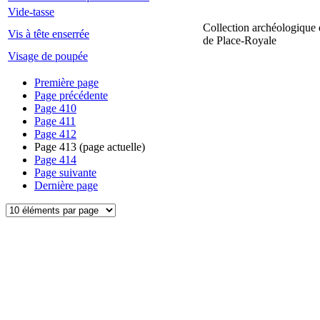
Vide-tasse
Collection archéologique 
Vis à tête enserrée
de Place-Royale
Visage de poupée
Première page
Page précédente
Page
410
Page
411
Page
412
Page
413
(page actuelle)
Page
414
Page suivante
Dernière page