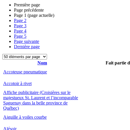
Première page
Page précédente
Page
1
(page actuelle)
Page
2
Page
3
Page
4
Page
5
Page suivante
Dernière page
Nom
Fait partie 
Accoteuse pneumatique
Accotoir à rivet
Affiche publicitaire (Croisières sur le
majestueux St. Laurent et l’incomparable
Saguenay dans la belle province de
Québec)
Aiguille à voiles courbe
Alésoir