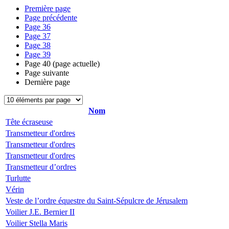
Première page
Page précédente
Page
36
Page
37
Page
38
Page
39
Page
40
(page actuelle)
Page suivante
Dernière page
Nom
Tête écraseuse
Transmetteur d'ordres
Transmetteur d'ordres
Transmetteur d'ordres
Transmetteur d’ordres
Turlutte
Vérin
Veste de l’ordre équestre du Saint-Sépulcre de Jérusalem
Voilier J.E. Bernier II
Voilier Stella Maris