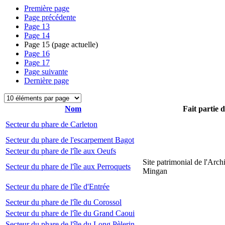
Première page
Page précédente
Page
13
Page
14
Page
15
(page actuelle)
Page
16
Page
17
Page suivante
Dernière page
Nom
Fait partie 
Secteur du phare de Carleton
Secteur du phare de l'escarpement Bagot
Secteur du phare de l'île aux Oeufs
Site patrimonial de l'Arch
Secteur du phare de l'île aux Perroquets
Mingan
Secteur du phare de l'île d'Entrée
Secteur du phare de l'île du Corossol
Secteur du phare de l'île du Grand Caoui
Secteur du phare de l'île du Long Pèlerin