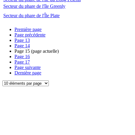
Secteur du phare de l'île Greenly
Secteur du phare de l'Île Plate
Première page
Page précédente
Page
13
Page
14
Page
15
(page actuelle)
Page
16
Page
17
Page suivante
Dernière page