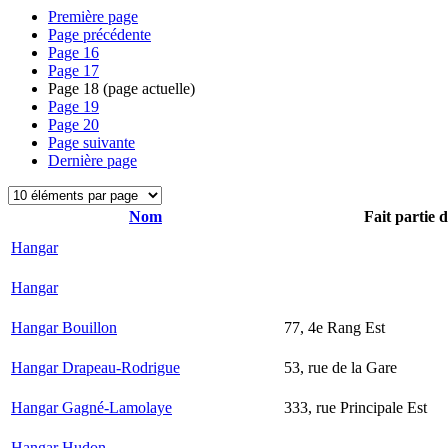
Première page
Page précédente
Page
16
Page
17
Page
18
(page actuelle)
Page
19
Page
20
Page suivante
Dernière page
Nom
Fait partie 
Hangar
Hangar
Hangar Bouillon
77, 4e Rang Est
Hangar Drapeau-Rodrigue
53, rue de la Gare
Hangar Gagné-Lamolaye
333, rue Principale Est
Hangar Hudon