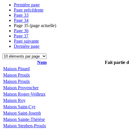
Première page
Page précédente
Page
33
Page
34
Page
35
(page actuelle)
Page
36
Page
37
Page suivante
Dernière page
Nom
Fait partie 
Maison Pinard
Maison Proulx
Maison Proulx
Maison Provencher
Maison Roger-Veilleux
Maison Roy
Maison Saint-Cyr
Maison Saint-Joseph
Maison Sainte-Thérèse
Maison Stephen-Proulx