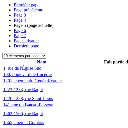
Première page
Page précédente
Page
3
Page
4
Page
5
(page actuelle)
Page
6
Page
7
Page suivante
Dernière page
Nom
Fait partie 
1, rue de l'Église Sud
100, boulevard de Lucerne
1201, chemin du Général-Vanier
1223-1233, rue Bagot
1226-1228, rue Saint-Louis
141, rue du Bateau-Passeur
1562-1566, rue Bagot
1665, chemin Comtois