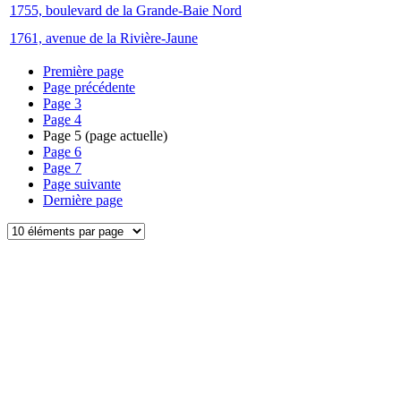
1755, boulevard de la Grande-Baie Nord
1761, avenue de la Rivière-Jaune
Première page
Page précédente
Page
3
Page
4
Page
5
(page actuelle)
Page
6
Page
7
Page suivante
Dernière page