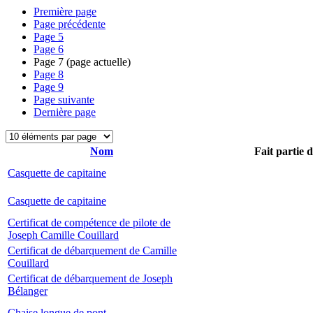
Première page
Page précédente
Page
5
Page
6
Page
7
(page actuelle)
Page
8
Page
9
Page suivante
Dernière page
Nom
Fait partie 
Casquette de capitaine
Casquette de capitaine
Certificat de compétence de pilote de
Joseph Camille Couillard
Certificat de débarquement de Camille
Couillard
Certificat de débarquement de Joseph
Bélanger
Chaise longue de pont