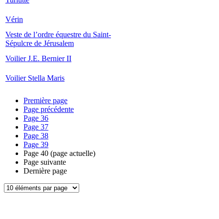
Vérin
Veste de l’ordre équestre du Saint-
Sépulcre de Jérusalem
Voilier J.E. Bernier II
Voilier Stella Maris
Première page
Page précédente
Page
36
Page
37
Page
38
Page
39
Page
40
(page actuelle)
Page suivante
Dernière page