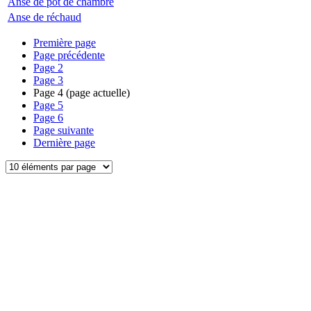
Anse de pot de chambre
Anse de réchaud
Première page
Page précédente
Page
2
Page
3
Page
4
(page actuelle)
Page
5
Page
6
Page suivante
Dernière page