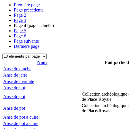
Première page
Page précédente
Page
2
Page
3
Page
4
(page actuelle)
Page
5
Page
6
Page suivante
Dernière page
Nom
Fait partie 
Anse de cruche
Anse de jarre
Anse de marmite
Anse de pot
Collection archéologique 
Anse de pot
de Place-Royale
Collection archéologique 
Anse de pot
de Place-Royale
Anse de pot à cuire
Anse de pot à cuire