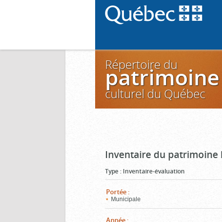
Répertoire du
patrimoine
culturel du Québec
Inventaire du patrimoine 
Type
:
Inventaire-évaluation
Portée
:
Municipale
Année
: