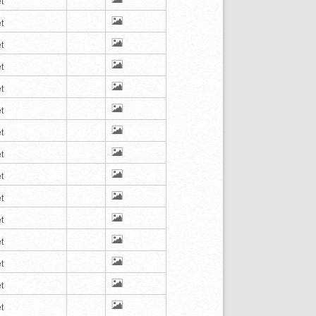
t
t
t
t
t
t
t
t
t
t
t
t
t
t
t