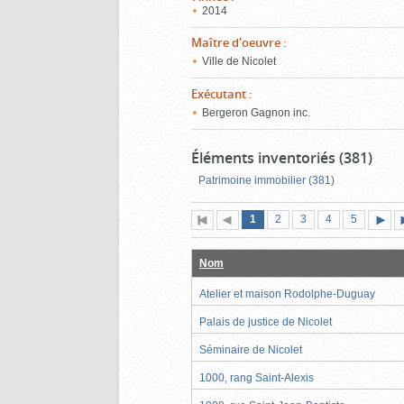
2014
Maître d'oeuvre
:
Ville de Nicolet
Exécutant
:
Bergeron Gagnon inc.
Éléments inventoriés (381)
Patrimoine immobilier (381)
Page
(page
Page
Page
Page
Page
1
Première
2
Page
3
4
5
actuelle)
page
précédente
suiva
Nom
Atelier et maison Rodolphe-Duguay
Palais de justice de Nicolet
Séminaire de Nicolet
1000, rang Saint-Alexis