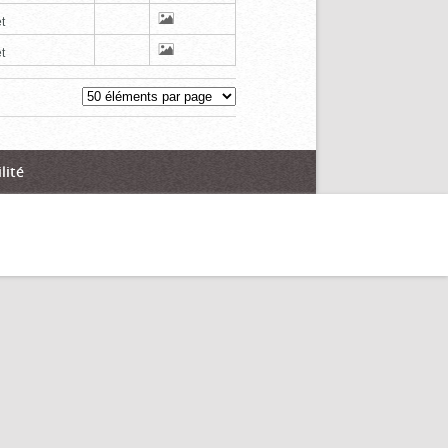
t
t
lité