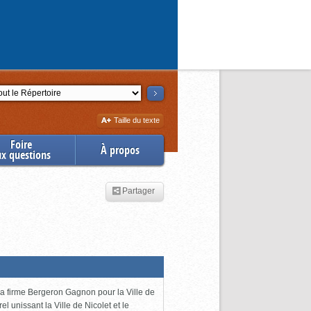
ction
Augmenter
Taille du texte
la
Foire
À propos
ux questions
Partager
 la firme Bergeron Gagnon pour la Ville de
l unissant la Ville de Nicolet et le