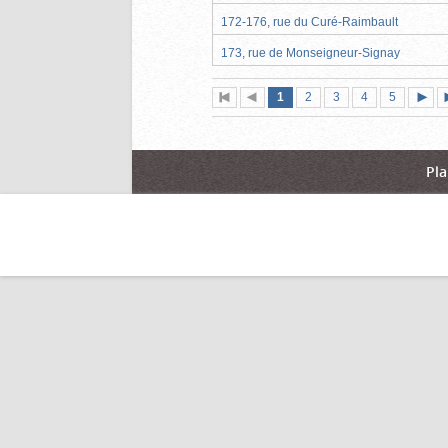
172-176, rue du Curé-Raimbault
173, rue de Monseigneur-Signay
Page
(page
Page
Page
Page
Page
1
Première
2
Page
3
4
5
actuelle)
page
précédente
suiva
Pla