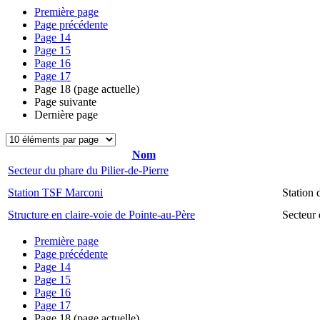
Première page
Page précédente
Page
14
Page
15
Page
16
Page
17
Page
18
(page actuelle)
Page suivante
Dernière page
Nom
Secteur du phare du Pilier-de-Pierre
Station TSF Marconi
Station
Structure en claire-voie de Pointe-au-Père
Secteur 
Première page
Page précédente
Page
14
Page
15
Page
16
Page
17
Page
18
(page actuelle)