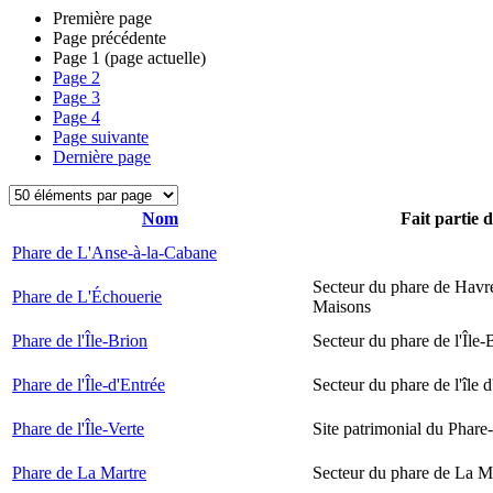
Première page
Page précédente
Page
1
(page actuelle)
Page
2
Page
3
Page
4
Page suivante
Dernière page
Nom
Fait partie 
Phare de L'Anse-à-la-Cabane
Secteur du phare de Havr
Phare de L'Échouerie
Maisons
Phare de l'Île-Brion
Secteur du phare de l'Île-
Phare de l'Île-d'Entrée
Secteur du phare de l'île 
Phare de l'Île-Verte
Site patrimonial du Phare-
Phare de La Martre
Secteur du phare de La M