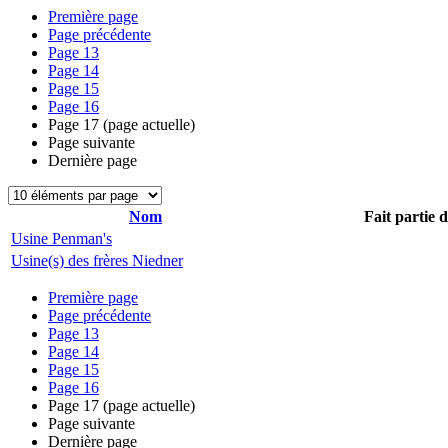
Première page
Page précédente
Page
13
Page
14
Page
15
Page
16
Page
17
(page actuelle)
Page suivante
Dernière page
Nom
Fait partie 
Usine Penman's
Usine(s) des frères Niedner
Première page
Page précédente
Page
13
Page
14
Page
15
Page
16
Page
17
(page actuelle)
Page suivante
Dernière page