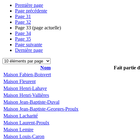
Première page
Page précédente
Page
31
Page
32
Page
33
(page actuelle)
Page
34
Page
35
Page suivante
Dernière page
Nom
Fait partie 
Maison Fabien-Boisvert
Maison Fleurent
Maison Henri-Lahaye
Maison Henri-Vallières
Maison Jean-Baptiste-Duval
Maison Jean-Baptiste-Georges-Proulx
Maison Lacharité
Maison Laurent-Proulx
Maison Lemire
Maison Louis-Caron