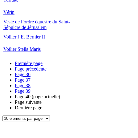
Vérin
Veste de l’ordre équestre du Saint-
Sépulcre de Jérusalem
Voilier J.E. Bernier II
Voilier Stella Maris
Première page
Page précédente
Page
36
Page
37
Page
38
Page
39
Page
40
(page actuelle)
Page suivante
Dernière page