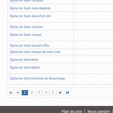
Église de Saint-Jacques
Église de Saint-Jean-Baptiste
Église de Saint-Jean-Port-Joli
Église de Saint-Joachim
Église de Saint-Joseph
Église de Saint-Joseph-d'Ely
Église de Saint-Joseph-de-Ham-Sud
Église de Saint-Malo
Église de Saint-Martin
Église de Saint-Narcisse-de-Beaurivage
Page
(page
Page
Page
Page
Page
1
Première
2
Page
3
4
5
Page
Dernière
actuelle)
page
précédente
suivante
page
Plan du site
Nous joindre