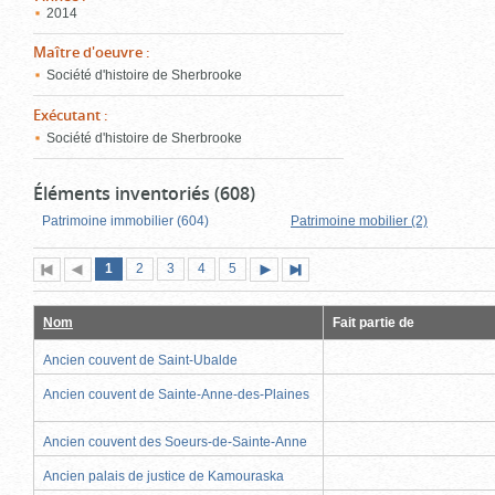
2014
Maître d'oeuvre
:
Société d'histoire de Sherbrooke
Exécutant
:
Société d'histoire de Sherbrooke
Éléments inventoriés (608)
Patrimoine immobilier (604)
Patrimoine mobilier (2)
Page
(page
Page
Page
Page
Page
1
Première
2
Page
3
4
5
Page
Dernière
actuelle)
page
précédente
suivante
page
Nom
Fait partie de
Ancien couvent de Saint-Ubalde
Ancien couvent de Sainte-Anne-des-Plaines
Ancien couvent des Soeurs-de-Sainte-Anne
Ancien palais de justice de Kamouraska