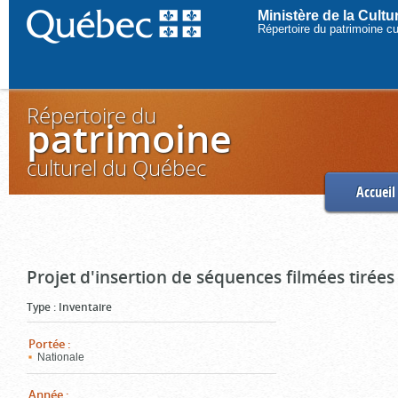
Ministère de la Cult
Répertoire du patrimoine c
Répertoire du
patrimoine
culturel du Québec
Accueil
Projet d'insertion de séquences filmées tirées
Type
:
Inventaire
Portée
:
Nationale
Année
: