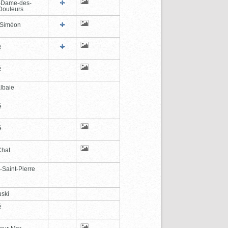
-Dame-des-
Douleurs
-Siméon
é
é
lbaie
é
é
Chat
-Saint-Pierre
ski
é