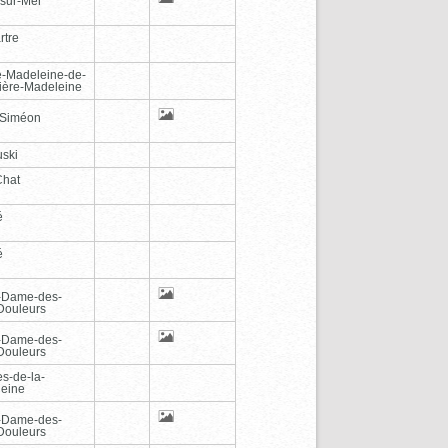
-sur-Mer
rtre
e-Madeleine-de-
vière-Madeleine
-Siméon
ski
Chat
é
é
-Dame-des-
Douleurs
-Dame-des-
Douleurs
es-de-la-
eine
-Dame-des-
Douleurs