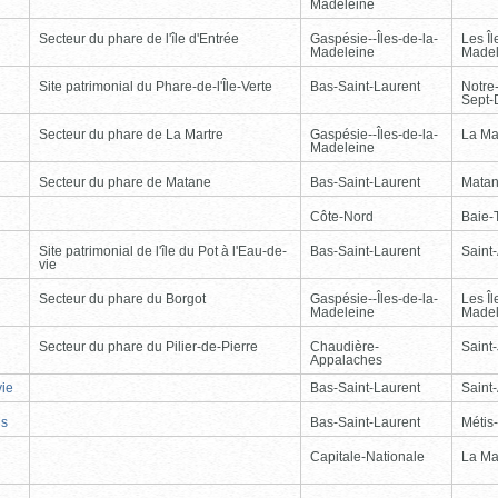
Madeleine
Secteur du phare de l'île d'Entrée
Gaspésie--Îles-de-la-
Les Îl
Madeleine
Madel
Site patrimonial du Phare-de-l'Île-Verte
Bas-Saint-Laurent
Notre
Sept-
Secteur du phare de La Martre
Gaspésie--Îles-de-la-
La Ma
Madeleine
Secteur du phare de Matane
Bas-Saint-Laurent
Mata
Côte-Nord
Baie-T
Site patrimonial de l'île du Pot à l'Eau-de-
Bas-Saint-Laurent
Saint
vie
Secteur du phare du Borgot
Gaspésie--Îles-de-la-
Les Îl
Madeleine
Madel
Secteur du phare du Pilier-de-Pierre
Chaudière-
Saint-
Appalaches
vie
Bas-Saint-Laurent
Saint
is
Bas-Saint-Laurent
Métis
Capitale-Nationale
La Ma