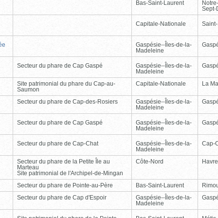
Bas-Saint-Laurent
Notre
Sept-
Capitale-Nationale
Saint
ée
Gaspésie--Îles-de-la-
Gasp
Madeleine
Secteur du phare de Cap Gaspé
Gaspésie--Îles-de-la-
Gasp
Madeleine
Site patrimonial du phare du Cap-au-
Capitale-Nationale
La Ma
Saumon
Secteur du phare de Cap-des-Rosiers
Gaspésie--Îles-de-la-
Gasp
Madeleine
Secteur du phare de Cap Gaspé
Gaspésie--Îles-de-la-
Gasp
Madeleine
Secteur du phare de Cap-Chat
Gaspésie--Îles-de-la-
Cap-
Madeleine
Secteur du phare de la Petite Île au
Côte-Nord
Havre
Marteau
Site patrimonial de l'Archipel-de-Mingan
Secteur du phare de Pointe-au-Père
Bas-Saint-Laurent
Rimou
Secteur du phare de Cap d'Espoir
Gaspésie--Îles-de-la-
Gasp
Madeleine