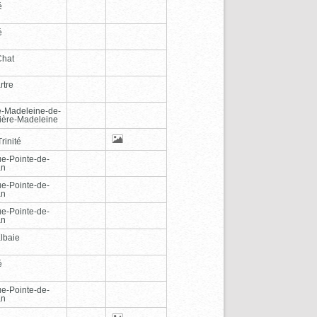
é
é
Chat
rtre
e-Madeleine-de-
vière-Madeleine
rinité
e-Pointe-de-
an
e-Pointe-de-
an
e-Pointe-de-
an
lbaie
é
e-Pointe-de-
an