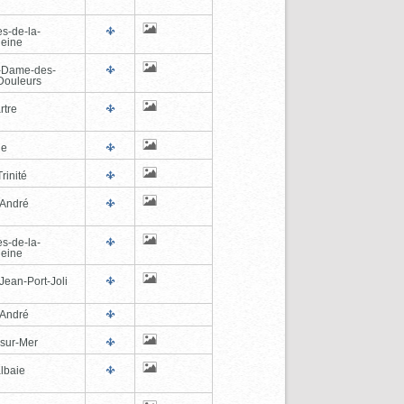
es-de-la-
eine
-Dame-des-
Douleurs
rtre
ne
rinité
-André
es-de-la-
eine
Jean-Port-Joli
-André
-sur-Mer
lbaie