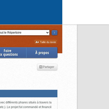
ction
Augmenter
Taille du texte
la
Foire
À propos
ux questions
Partager
ec différents phares situés à travers la
tc.). Le projet fut commandé et financé