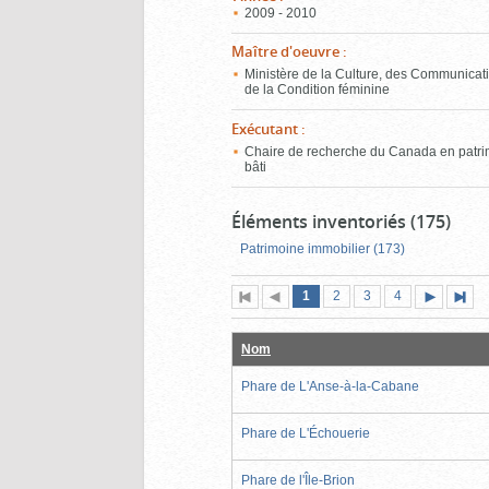
2009 - 2010
Maître d'oeuvre
:
Ministère de la Culture, des Communicati
de la Condition féminine
Exécutant
:
Chaire de recherche du Canada en patr
bâti
Éléments inventoriés (175)
Patrimoine immobilier (173)
Page
(page
Page
Page
Page
1
Première
2
Page
3
4
actuelle)
page
précédente
suivante
page
Nom
Phare de L'Anse-à-la-Cabane
Phare de L'Échouerie
Phare de l'Île-Brion