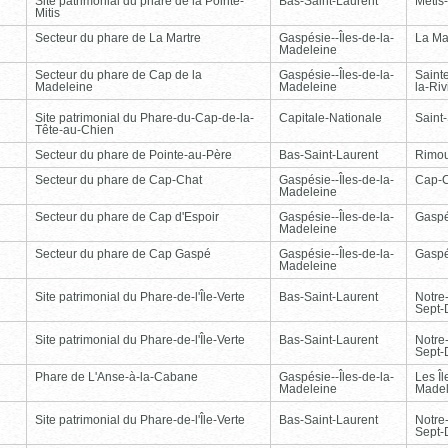
Site patrimonial du phare de la Pointe-
Bas-Saint-Laurent
Métis
Mitis
Secteur du phare de La Martre
Gaspésie--Îles-de-la-
La Ma
Madeleine
Secteur du phare de Cap de la
Gaspésie--Îles-de-la-
Saint
Madeleine
Madeleine
la-Ri
Site patrimonial du Phare-du-Cap-de-la-
Capitale-Nationale
Saint
Tête-au-Chien
Secteur du phare de Pointe-au-Père
Bas-Saint-Laurent
Rimou
Secteur du phare de Cap-Chat
Gaspésie--Îles-de-la-
Cap-
Madeleine
Secteur du phare de Cap d'Espoir
Gaspésie--Îles-de-la-
Gasp
Madeleine
Secteur du phare de Cap Gaspé
Gaspésie--Îles-de-la-
Gasp
Madeleine
Site patrimonial du Phare-de-l'Île-Verte
Bas-Saint-Laurent
Notre
Sept-
Site patrimonial du Phare-de-l'Île-Verte
Bas-Saint-Laurent
Notre
Sept-
Phare de L'Anse-à-la-Cabane
Gaspésie--Îles-de-la-
Les Îl
Madeleine
Madel
Site patrimonial du Phare-de-l'Île-Verte
Bas-Saint-Laurent
Notre
Sept-