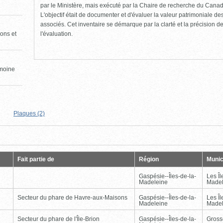
par le Ministère, mais exécuté par la Chaire de recherche du Canad
L'objectif était de documenter et d'évaluer la valeur patrimoniale de
associés. Cet inventaire se démarque par la clarté et la précision de 
l'évaluation.
ons et
imoine
Plaques (2)
Page
Dernière
Fait partie de
Région
Munic
Gaspésie--Îles-de-la-
Les Îl
Madeleine
Madel
Secteur du phare de Havre-aux-Maisons
Gaspésie--Îles-de-la-
Les Îl
Madeleine
Madel
Secteur du phare de l'Île-Brion
Gaspésie--Îles-de-la-
Gross