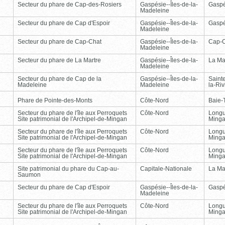
Secteur du phare de Cap-des-Rosiers
Gaspésie--Îles-de-la-
Gasp
Madeleine
Secteur du phare de Cap d'Espoir
Gaspésie--Îles-de-la-
Gasp
Madeleine
Secteur du phare de Cap-Chat
Gaspésie--Îles-de-la-
Cap-
Madeleine
Secteur du phare de La Martre
Gaspésie--Îles-de-la-
La Ma
Madeleine
Secteur du phare de Cap de la
Gaspésie--Îles-de-la-
Saint
Madeleine
Madeleine
la-Ri
Phare de Pointe-des-Monts
Côte-Nord
Baie-T
Secteur du phare de l'île aux Perroquets
Côte-Nord
Longu
Site patrimonial de l'Archipel-de-Mingan
Ming
Secteur du phare de l'île aux Perroquets
Côte-Nord
Longu
Site patrimonial de l'Archipel-de-Mingan
Ming
Secteur du phare de l'île aux Perroquets
Côte-Nord
Longu
Site patrimonial de l'Archipel-de-Mingan
Ming
Site patrimonial du phare du Cap-au-
Capitale-Nationale
La Ma
Saumon
Secteur du phare de Cap d'Espoir
Gaspésie--Îles-de-la-
Gasp
Madeleine
Secteur du phare de l'île aux Perroquets
Côte-Nord
Longu
Site patrimonial de l'Archipel-de-Mingan
Ming