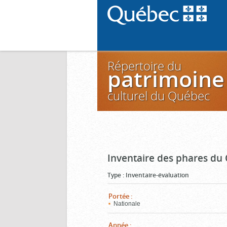
Répertoire du
patrimoine
culturel du Québec
Inventaire des phares du
Type
:
Inventaire-évaluation
Portée
:
Nationale
Année
: