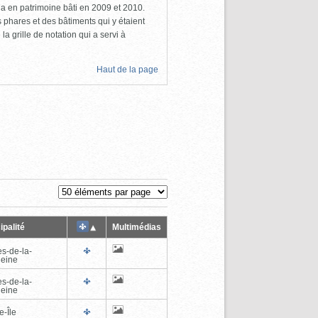
a en patrimoine bâti en 2009 et 2010.
s phares et des bâtiments qui y étaient
la grille de notation qui a servi à
Haut de la page
ipalité
Multimédias
es-de-la-
eine
es-de-la-
eine
e-Île