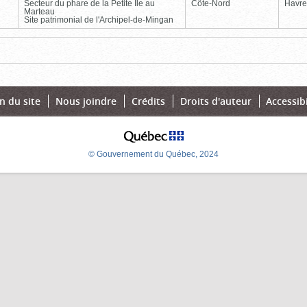
Secteur du phare de la Petite Île au
Côte-Nord
Havre
Marteau
Site patrimonial de l'Archipel-de-Mingan
Page
Dernière
n du site
Nous joindre
Crédits
Droits d'auteur
Accessibi
© Gouvernement du Québec, 2024