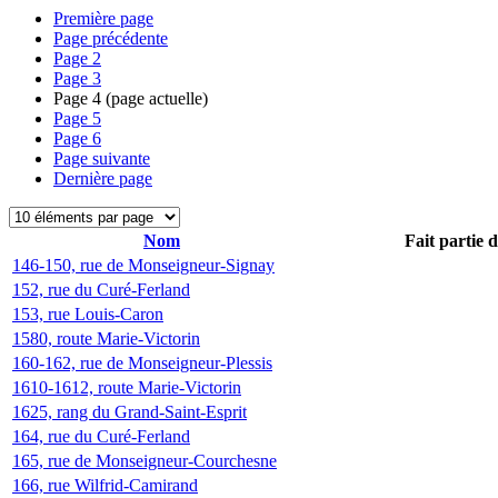
Première page
Page précédente
Page
2
Page
3
Page
4
(page actuelle)
Page
5
Page
6
Page suivante
Dernière page
Nom
Fait partie 
146-150, rue de Monseigneur-Signay
152, rue du Curé-Ferland
153, rue Louis-Caron
1580, route Marie-Victorin
160-162, rue de Monseigneur-Plessis
1610-1612, route Marie-Victorin
1625, rang du Grand-Saint-Esprit
164, rue du Curé-Ferland
165, rue de Monseigneur-Courchesne
166, rue Wilfrid-Camirand