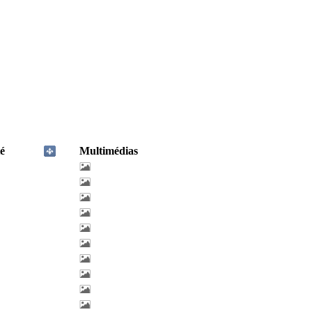
é
Multimédias