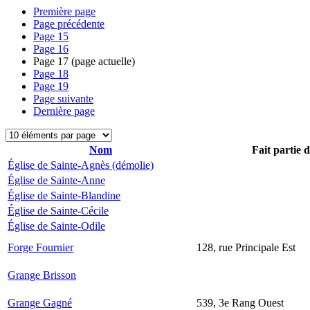
Première page
Page précédente
Page
15
Page
16
Page
17
(page actuelle)
Page
18
Page
19
Page suivante
Dernière page
Nom
Fait partie 
Église de Sainte-Agnès (démolie)
Église de Sainte-Anne
Église de Sainte-Blandine
Église de Sainte-Cécile
Église de Sainte-Odile
Forge Fournier
128, rue Principale Est
Grange Brisson
Grange Gagné
539, 3e Rang Ouest