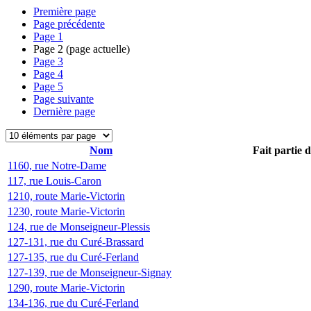
Première page
Page précédente
Page
1
Page
2
(page actuelle)
Page
3
Page
4
Page
5
Page suivante
Dernière page
Nom
Fait partie 
1160, rue Notre-Dame
117, rue Louis-Caron
1210, route Marie-Victorin
1230, route Marie-Victorin
124, rue de Monseigneur-Plessis
127-131, rue du Curé-Brassard
127-135, rue du Curé-Ferland
127-139, rue de Monseigneur-Signay
1290, route Marie-Victorin
134-136, rue du Curé-Ferland