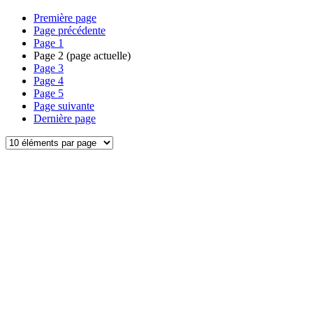
Première page
Page précédente
Page
1
Page
2
(page actuelle)
Page
3
Page
4
Page
5
Page suivante
Dernière page