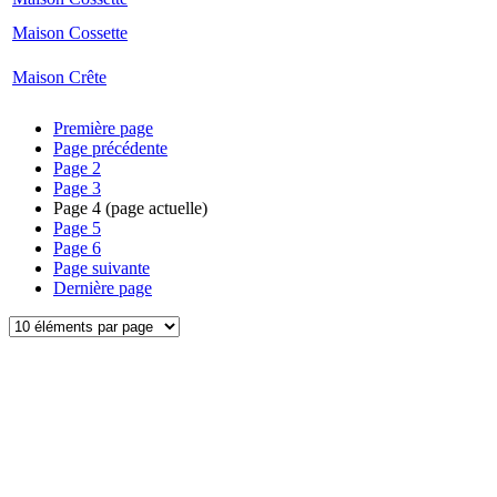
Maison Cossette
Maison Crête
Première page
Page précédente
Page
2
Page
3
Page
4
(page actuelle)
Page
5
Page
6
Page suivante
Dernière page