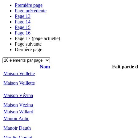
Première page
Page précédente
Page
13
Page
14
Page
15
Page
16
Page
17
(page actuelle)
Page suivante
Dernière page
Nom
Fait partie 
Maison Veillette
Maison Veillette
Maison Vézina
Maison Vézina
Maison Willard
Manoir Antic
Manoir Dauth
Moulin Goulet