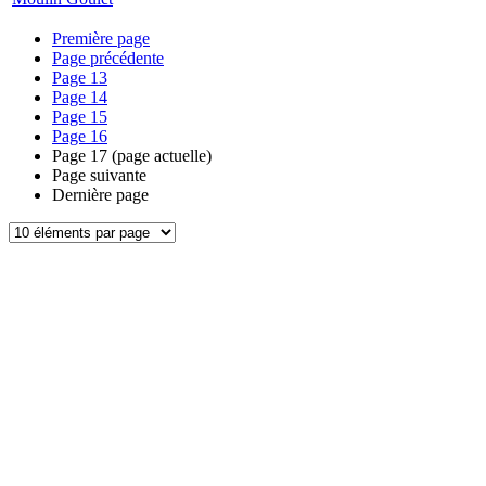
Première page
Page précédente
Page
13
Page
14
Page
15
Page
16
Page
17
(page actuelle)
Page suivante
Dernière page