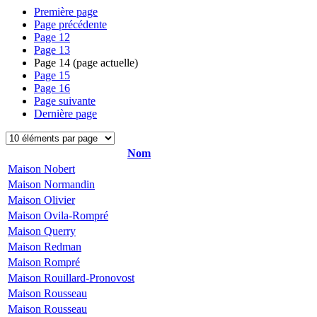
Première page
Page précédente
Page
12
Page
13
Page
14
(page actuelle)
Page
15
Page
16
Page suivante
Dernière page
Nom
Maison Nobert
Maison Normandin
Maison Olivier
Maison Ovila-Rompré
Maison Querry
Maison Redman
Maison Rompré
Maison Rouillard-Pronovost
Maison Rousseau
Maison Rousseau