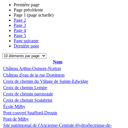
Première page
Page précédente
Page
1
(page actuelle)
Page
2
Page
3
Page
4
Page
5
Page suivante
Dernière page
Nom
Château Arthur-Osmore-Norton
Château d'eau de la rue Dominion
Croix de chemin du Village de Sainte-Edwidge
Croix de chemin Lemire
Croix de chemin paroissiale
Croix de chemin Scalabrini
École Milby
Pont couvert Spafford-Drouin
Pont de Milby
Site patrimonial de l'Ancienne-Centrale-Hydroélectrique-de-