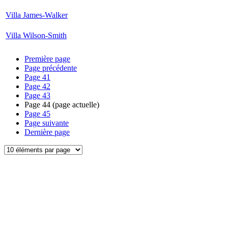
Villa James-Walker
Villa Wilson-Smith
Première page
Page précédente
Page
41
Page
42
Page
43
Page
44
(page actuelle)
Page
45
Page suivante
Dernière page