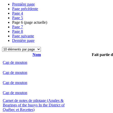
Première page
Page précédente
Page
4
Page
5
Page
6
(page actuelle)
Page
7
Page
8
Page suivante
Dernière page
Nom
Fait partie 
Cap de mouton
Cap de mouton
Cap de mouton
Cap de mouton
Carnet de notes de pilotage (Angles &
Bearings of the buoys In the District of
Québec et Recettes)