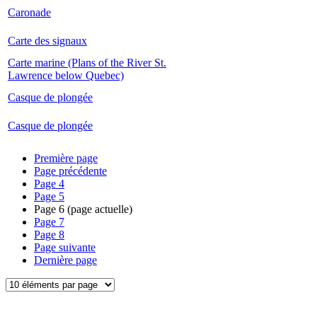
Caronade
Carte des signaux
Carte marine (Plans of the River St.
Lawrence below Quebec)
Casque de plongée
Casque de plongée
Première page
Page précédente
Page
4
Page
5
Page
6
(page actuelle)
Page
7
Page
8
Page suivante
Dernière page