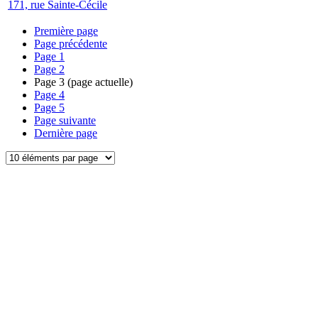
171, rue Sainte-Cécile
Première page
Page précédente
Page
1
Page
2
Page
3
(page actuelle)
Page
4
Page
5
Page suivante
Dernière page