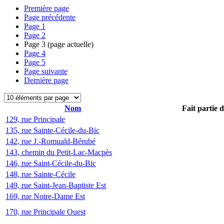
Première page
Page précédente
Page
1
Page
2
Page
3
(page actuelle)
Page
4
Page
5
Page suivante
Dernière page
Nom
Fait partie 
129, rue Principale
135, rue Sainte-Cécile-du-Bic
142, rue J.-Romuald-Bérubé
143, chemin du Petit-Lac-Macpès
146, rue Saint-Cécile-du-Bic
148, rue Sainte-Cécile
149, rue Saint-Jean-Baptiste Est
169, rue Notre-Dame Est
170, rue Principale Ouest