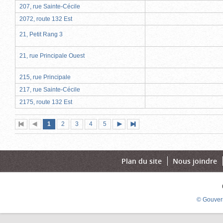
207, rue Sainte-Cécile
2072, route 132 Est
21, Petit Rang 3
21, rue Principale Ouest
215, rue Principale
217, rue Sainte-Cécile
2175, route 132 Est
Page
(page
Page
Page
Page
Page
1
Première
2
Page
3
4
5
Page
Dernière
actuelle)
page
précédente
suivante
page
Plan du site
Nous joindre
© Gouver