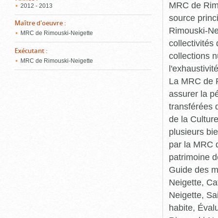
MRC de Rimou
2012 - 2013
source princ
Maître d'oeuvre
:
Rimouski-Nei
MRC de Rimouski-Neigette
collectivité
Exécutant
:
collections 
MRC de Rimouski-Neigette
l'exhaustivit
La MRC de Ri
assurer la p
transférées 
de la Cultur
plusieurs bi
par la MRC d
patrimoine d
Guide des ma
Neigette, C
Neigette, Sa
habite, Éval