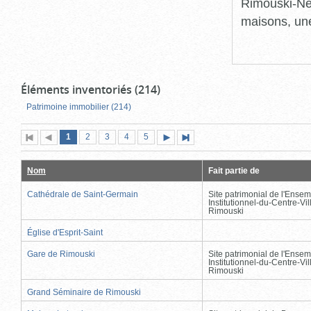
Rimouski-Nei
maisons, une
Éléments inventoriés (214)
Patrimoine immobilier (214)
Page
(page
Page
Page
Page
Page
1
Première
2
Page
3
4
5
Page
Dernière
actuelle)
page
précédente
suivante
page
Nom
Fait partie de
Cathédrale de Saint-Germain
Site patrimonial de l'Ensem
Institutionnel-du-Centre-Vil
Rimouski
Église d'Esprit-Saint
Gare de Rimouski
Site patrimonial de l'Ensem
Institutionnel-du-Centre-Vil
Rimouski
Grand Séminaire de Rimouski