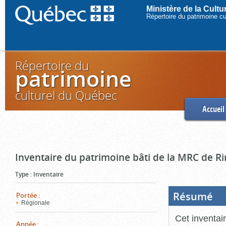
Ministère de la Cult
Répertoire du patrimoine c
Répertoire du
patrimoine
culturel du Québec
Accueil
Inventaire du patrimoine bâti de la MRC de R
Type
:
Inventaire
Résumé
(Boi
Portée
:
ouve
Régionale
cliq
pou
Cet inventai
ferm
Année
: