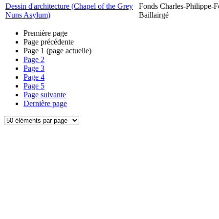
Dessin d'architecture (Chapel of the Grey
Fonds Charles-Philippe-F
Nuns Asylum)
Baillairgé
Première page
Page précédente
Page
1
(page actuelle)
Page
2
Page
3
Page
4
Page
5
Page suivante
Dernière page