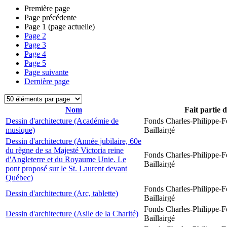
Première page
Page précédente
Page
1
(page actuelle)
Page
2
Page
3
Page
4
Page
5
Page suivante
Dernière page
Nom
Fait partie 
Dessin d'architecture (Académie de
Fonds Charles-Philippe-F
musique)
Baillairgé
Dessin d'architecture (Année jubilaire, 60e
du règne de sa Majesté Victoria reine
Fonds Charles-Philippe-F
d'Angleterre et du Royaume Unie. Le
Baillairgé
pont proposé sur le St. Laurent devant
Québec)
Fonds Charles-Philippe-F
Dessin d'architecture (Arc, tablette)
Baillairgé
Fonds Charles-Philippe-F
Dessin d'architecture (Asile de la Charité)
Baillairgé