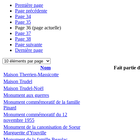
Première page
Page précédente
Page
34
Page
35
Page
36
(page actuelle)
Page
37
Page
38
Page suivante
Dernière page
Nom
Fait partie 
Maison Therrien-Massicotte
Maison Trudel
Maison Trudel-Noël
Monument aux guerres
Monument commémoratif de la famille
Pinard
Monument commémoratif du 12
novembre 1955
Monument de la canonisation de Soeur
Marguerite d'Youville
Monument de la famille Beaulac