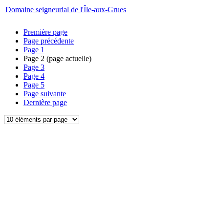
Domaine seigneurial de l'Île-aux-Grues
Première page
Page précédente
Page
1
Page
2
(page actuelle)
Page
3
Page
4
Page
5
Page suivante
Dernière page