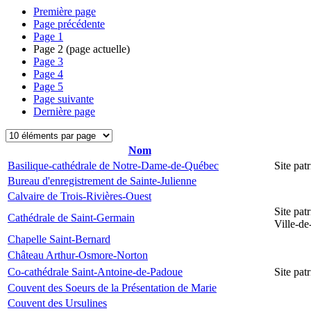
Première page
Page précédente
Page
1
Page
2
(page actuelle)
Page
3
Page
4
Page
5
Page suivante
Dernière page
Nom
Basilique-cathédrale de Notre-Dame-de-Québec
Site pa
Bureau d'enregistrement de Sainte-Julienne
Calvaire de Trois-Rivières-Ouest
Site pat
Cathédrale de Saint-Germain
Ville-d
Chapelle Saint-Bernard
Château Arthur-Osmore-Norton
Co-cathédrale Saint-Antoine-de-Padoue
Site pat
Couvent des Soeurs de la Présentation de Marie
Couvent des Ursulines