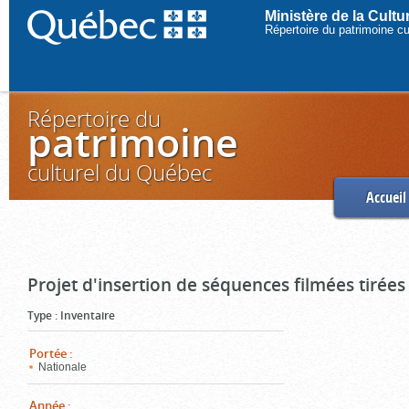
Ministère de la Cult
Répertoire du patrimoine c
Répertoire du
patrimoine
culturel du Québec
Accueil
Projet d'insertion de séquences filmées tirées
Type
:
Inventaire
Portée
:
Nationale
Année
: