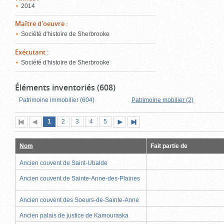
2014
Maître d'oeuvre
:
Société d'histoire de Sherbrooke
Exécutant
:
Société d'histoire de Sherbrooke
Éléments inventoriés (608)
Patrimoine immobilier (604)
Patrimoine mobilier (2)
Page
(page
Page
Page
Page
Page
1
Première
2
Page
3
4
5
Page
Dernière
actuelle)
page
précédente
suivante
page
Nom
Fait partie de
Ancien couvent de Saint-Ubalde
Ancien couvent de Sainte-Anne-des-Plaines
Ancien couvent des Soeurs-de-Sainte-Anne
Ancien palais de justice de Kamouraska