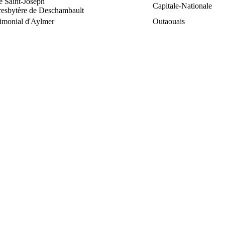
e Saint-Joseph
Capitale-Nationale
resbytère de Deschambault
rimonial d'Aylmer
Outaouais