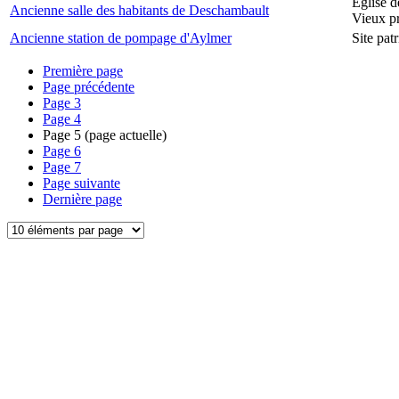
Église d
Ancienne salle des habitants de Deschambault
Vieux p
Ancienne station de pompage d'Aylmer
Site pat
Première page
Page précédente
Page
3
Page
4
Page
5
(page actuelle)
Page
6
Page
7
Page suivante
Dernière page