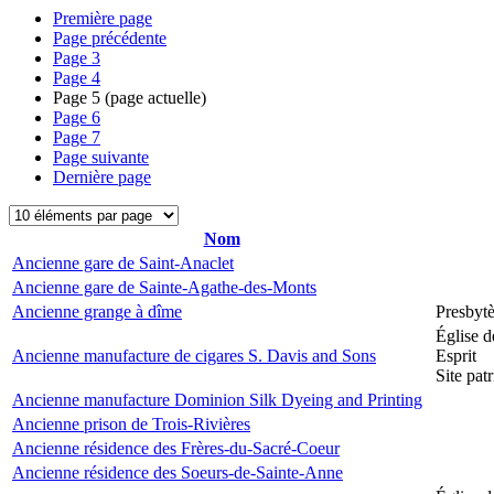
Première page
Page précédente
Page
3
Page
4
Page
5
(page actuelle)
Page
6
Page
7
Page suivante
Dernière page
Nom
Ancienne gare de Saint-Anaclet
Ancienne gare de Sainte-Agathe-des-Monts
Ancienne grange à dîme
Presbyt
Église d
Ancienne manufacture de cigares S. Davis and Sons
Esprit
Site pat
Ancienne manufacture Dominion Silk Dyeing and Printing
Ancienne prison de Trois-Rivières
Ancienne résidence des Frères-du-Sacré-Coeur
Ancienne résidence des Soeurs-de-Sainte-Anne