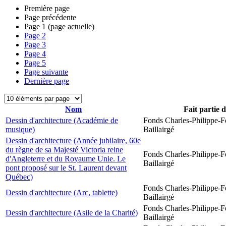
Première page
Page précédente
Page
1
(page actuelle)
Page
2
Page
3
Page
4
Page
5
Page suivante
Dernière page
Nom
Fait partie 
Dessin d'architecture (Académie de
Fonds Charles-Philippe-F
musique)
Baillairgé
Dessin d'architecture (Année jubilaire, 60e
du règne de sa Majesté Victoria reine
Fonds Charles-Philippe-F
d'Angleterre et du Royaume Unie. Le
Baillairgé
pont proposé sur le St. Laurent devant
Québec)
Fonds Charles-Philippe-F
Dessin d'architecture (Arc, tablette)
Baillairgé
Fonds Charles-Philippe-F
Dessin d'architecture (Asile de la Charité)
Baillairgé