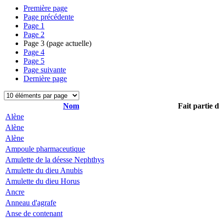
Première page
Page précédente
Page
1
Page
2
Page
3
(page actuelle)
Page
4
Page
5
Page suivante
Dernière page
Nom
Fait partie 
Alène
Alène
Alène
Ampoule pharmaceutique
Amulette de la déesse Nephthys
Amulette du dieu Anubis
Amulette du dieu Horus
Ancre
Anneau d'agrafe
Anse de contenant