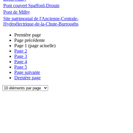
Pont couvert Spafford-Drouin
Pont de Milby
Site patrimonial de l'Ancienne-Centrale-
Hydroélectrique-de-la-Chute-Burroughs
Première page
Page précédente
Page
1
(page actuelle)
Page
2
Page
3
Page
4
Page
5
Page suivante
Dernière page