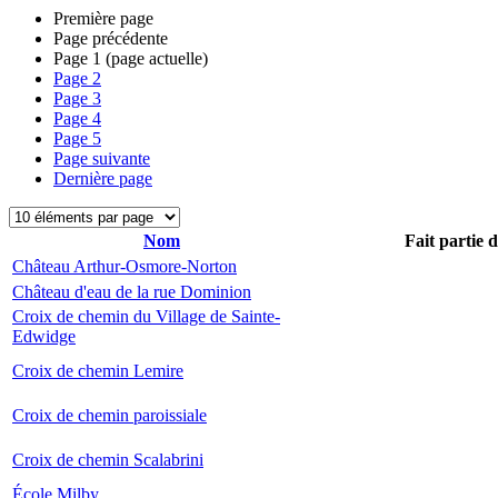
Première page
Page précédente
Page
1
(page actuelle)
Page
2
Page
3
Page
4
Page
5
Page suivante
Dernière page
Nom
Fait partie 
Château Arthur-Osmore-Norton
Château d'eau de la rue Dominion
Croix de chemin du Village de Sainte-
Edwidge
Croix de chemin Lemire
Croix de chemin paroissiale
Croix de chemin Scalabrini
École Milby