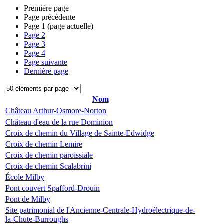
Première page
Page précédente
Page
1
(page actuelle)
Page
2
Page
3
Page
4
Page suivante
Dernière page
Nom
Château Arthur-Osmore-Norton
Château d'eau de la rue Dominion
Croix de chemin du Village de Sainte-Edwidge
Croix de chemin Lemire
Croix de chemin paroissiale
Croix de chemin Scalabrini
École Milby
Pont couvert Spafford-Drouin
Pont de Milby
Site patrimonial de l'Ancienne-Centrale-Hydroélectrique-de-
la-Chute-Burroughs