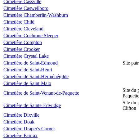
Cimetière Cassville
Cimetière Caswellboro
Cimetière Chamberlin-Washburn
Cimetière Child
Cimetière Cleveland
Cimetière Cochrane Sleeper
Cimetière Compton
Cimetière Crooker
Cimetière Crystal Lake
Cimetière de Saint-Edmond
Site pat
Cimetière de Saint-Henri
Cimetière de Saint-Herménégilde
Cimetière de Saint-Malo
Site du 
Cimetière de Saint-Venant-de-Paquette
Paquett
Site du 
Cimetière de Sainte-Edwidge
Clifton
Cimetière Dixville
Cimetière Doak
Cimetière Draper's Corner
Cimetière Fairfax