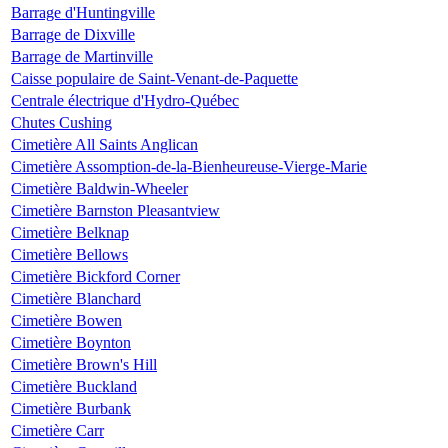
Barrage d'Huntingville
Barrage de Dixville
Barrage de Martinville
Caisse populaire de Saint-Venant-de-Paquette
Centrale électrique d'Hydro-Québec
Chutes Cushing
Cimetière All Saints Anglican
Cimetière Assomption-de-la-Bienheureuse-Vierge-Marie
Cimetière Baldwin-Wheeler
Cimetière Barnston Pleasantview
Cimetière Belknap
Cimetière Bellows
Cimetière Bickford Corner
Cimetière Blanchard
Cimetière Bowen
Cimetière Boynton
Cimetière Brown's Hill
Cimetière Buckland
Cimetière Burbank
Cimetière Carr