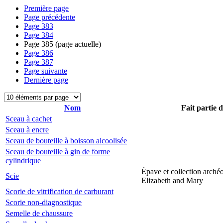
Première page
Page précédente
Page
383
Page
384
Page
385
(page actuelle)
Page
386
Page
387
Page suivante
Dernière page
Nom
Fait partie 
Sceau à cachet
Sceau à encre
Sceau de bouteille à boisson alcoolisée
Sceau de bouteille à gin de forme
cylindrique
Épave et collection arché
Scie
Elizabeth and Mary
Scorie de vitrification de carburant
Scorie non-diagnostique
Semelle de chaussure