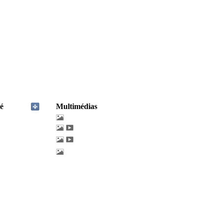
é
Multimédias