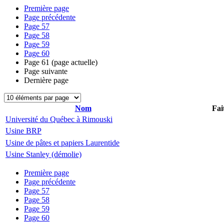
Première page
Page précédente
Page
57
Page
58
Page
59
Page
60
Page
61
(page actuelle)
Page suivante
Dernière page
Nom
Fai
Université du Québec à Rimouski
Usine BRP
Usine de pâtes et papiers Laurentide
Usine Stanley (démolie)
Première page
Page précédente
Page
57
Page
58
Page
59
Page
60