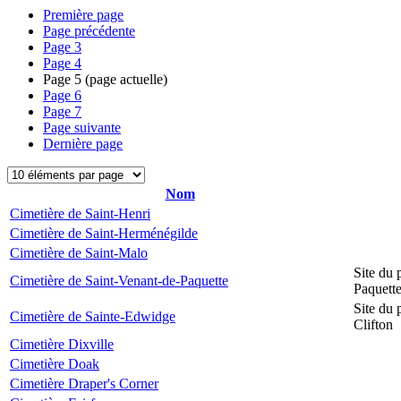
Première page
Page précédente
Page
3
Page
4
Page
5
(page actuelle)
Page
6
Page
7
Page suivante
Dernière page
Nom
Cimetière de Saint-Henri
Cimetière de Saint-Herménégilde
Cimetière de Saint-Malo
Site du 
Cimetière de Saint-Venant-de-Paquette
Paquett
Site du 
Cimetière de Sainte-Edwidge
Clifton
Cimetière Dixville
Cimetière Doak
Cimetière Draper's Corner