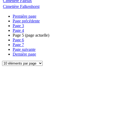
Cimetière Fairfax
Cimetière Falkenhorst
Première page
Page précédente
Page
3
Page
4
Page
5
(page actuelle)
Page
6
Page
7
Page suivante
Dernière page