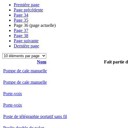
Première page
Page précédente
Page
34
Page
35
Page
36
(page actuelle)
Page
37
Page
38
Page suivante
Dernière page
Nom
Fait partie 
Pompe de cale manuelle
Pompe de cale manuelle
Porte-voix
Porte-voix
Poste de télégraphie portatif sans fil
Poulie double de palan