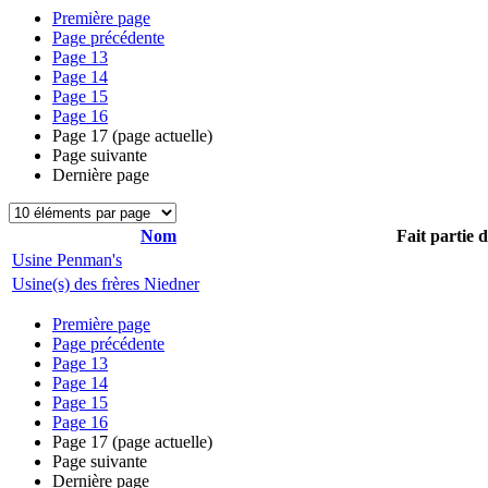
Première page
Page précédente
Page
13
Page
14
Page
15
Page
16
Page
17
(page actuelle)
Page suivante
Dernière page
Nom
Fait partie 
Usine Penman's
Usine(s) des frères Niedner
Première page
Page précédente
Page
13
Page
14
Page
15
Page
16
Page
17
(page actuelle)
Page suivante
Dernière page