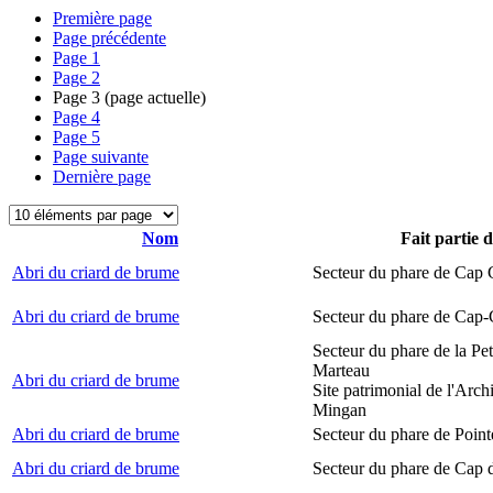
Première page
Page précédente
Page
1
Page
2
Page
3
(page actuelle)
Page
4
Page
5
Page suivante
Dernière page
Nom
Fait partie 
Abri du criard de brume
Secteur du phare de Cap
Abri du criard de brume
Secteur du phare de Cap-
Secteur du phare de la Peti
Marteau
Abri du criard de brume
Site patrimonial de l'Arch
Mingan
Abri du criard de brume
Secteur du phare de Point
Abri du criard de brume
Secteur du phare de Cap 