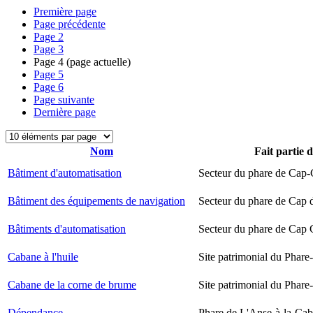
Première page
Page précédente
Page
2
Page
3
Page
4
(page actuelle)
Page
5
Page
6
Page suivante
Dernière page
Nom
Fait partie 
Bâtiment d'automatisation
Secteur du phare de Cap-
Bâtiment des équipements de navigation
Secteur du phare de Cap 
Bâtiments d'automatisation
Secteur du phare de Cap
Cabane à l'huile
Site patrimonial du Phare-
Cabane de la corne de brume
Site patrimonial du Phare-
Dépendance
Phare de L'Anse-à-la-Ca