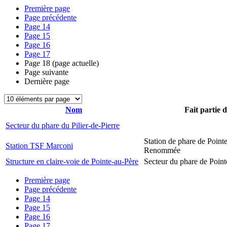
Première page
Page précédente
Page
14
Page
15
Page
16
Page
17
Page
18
(page actuelle)
Page suivante
Dernière page
Nom
Fait partie 
Secteur du phare du Pilier-de-Pierre
Station de phare de Pointe
Station TSF Marconi
Renommée
Structure en claire-voie de Pointe-au-Père
Secteur du phare de Point
Première page
Page précédente
Page
14
Page
15
Page
16
Page
17