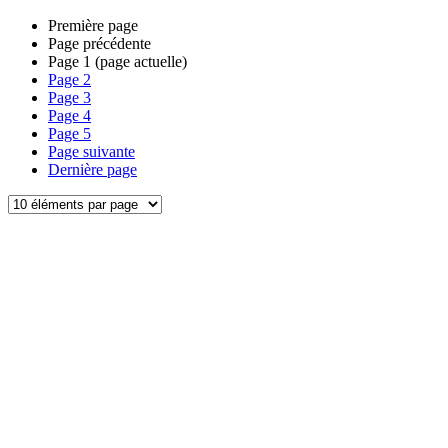
Première page
Page précédente
Page
1
(page actuelle)
Page
2
Page
3
Page
4
Page
5
Page suivante
Dernière page