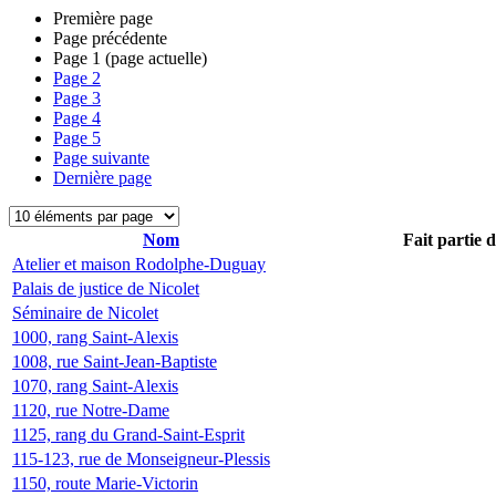
Première page
Page précédente
Page
1
(page actuelle)
Page
2
Page
3
Page
4
Page
5
Page suivante
Dernière page
Nom
Fait partie 
Atelier et maison Rodolphe-Duguay
Palais de justice de Nicolet
Séminaire de Nicolet
1000, rang Saint-Alexis
1008, rue Saint-Jean-Baptiste
1070, rang Saint-Alexis
1120, rue Notre-Dame
1125, rang du Grand-Saint-Esprit
115-123, rue de Monseigneur-Plessis
1150, route Marie-Victorin